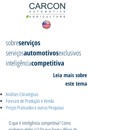
sobre
serviços
serviços
automotivos
exclusivos
inteligência
competitiva
Leia mais sobre
este tema
Análises Estratégicas
Forecast de Produção e Venda
Preços Praticados e outras Pesquisas
O que é inteligência competitiva? Como
podemos defini-la? De que forma difere de