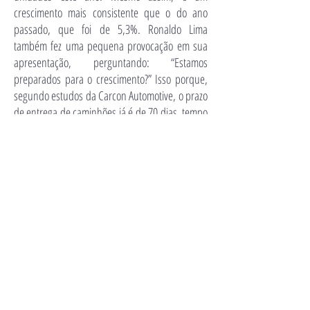
crescimento mais consistente que o do ano
passado, que foi de 5,3%. Ronaldo Lima
também fez uma pequena provocação em sua
apresentação, perguntando: “Estamos
preparados para o crescimento?” Isso porque,
segundo estudos da Carcon Automotive, o prazo
de entrega de caminhões já é de 70 dias, tempo
quase três vezes maior do que ocorreu em
meses anteriores. Considerando os números de
caminhões e ônibus, a Carcon prevê
crescimento de 17% na produção de veículos
pesados.
A estimativa da empresa é de que a produção
passe de 114,7 mil para 134 mil veículos em
2018.