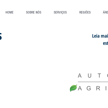
HOME
SOBRE NÓS
SERVIÇOS
REGIÕES
ÁR
s
Leia mai
es
r soluções customizadas aos nossos
tante crescimento e
 alto expertise no ramo automotivo,
 podem agregar positivamente
como automotivo e agribusiness.