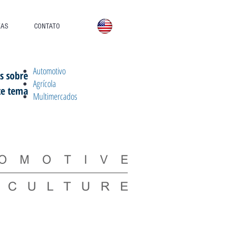
EAS
CONTATO
Automotivo
s sobre
Agrícola
te tema
Multimercados