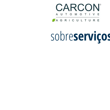
sobre
serviço
​DIFERENCIAL
Nossa experiência nos capacita a oferece
clientes, contribuindo assim para o cons
sustentabilidade de seus negócios.
Ao longo de vários anos adquirindo o mais
contamos com soluções customizadas que
empresas que atuam em multissegmentos 